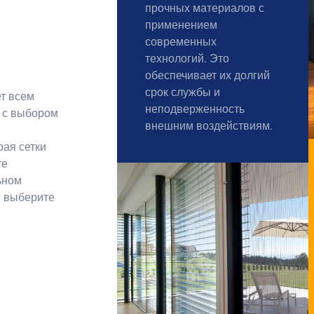
прочных материалов с
применением
современных
технологий. Это
обеспечивает их долгий
срок службы и
т всем
неподверженность
м с выбором
внешним воздействиям.
рая сетки
те
ьном
— выберите