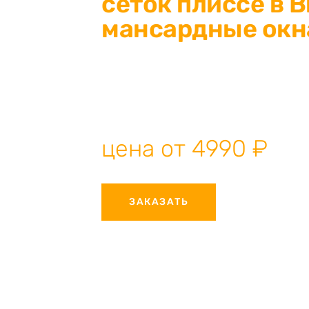
сеток плиссе в 
мансардные окн
Изготовление москитных сеток плиссе в
свой дом от насекомых и пыли! Соврем
дверей любых размеров. Собственное п
профессиональный монтаж, гарантия ка
цена от 4990 ₽
ЗАКАЗАТЬ
КОНСУЛ