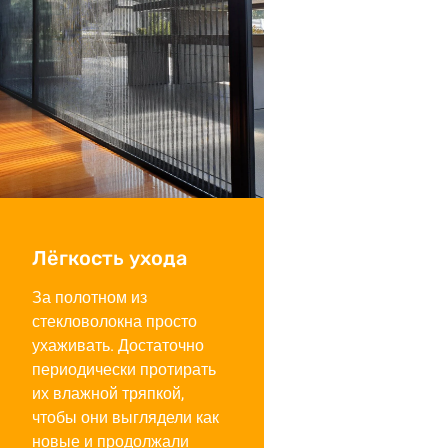
Лёгкость ухода
За полотном из
стекловолокна просто
ухаживать. Достаточно
периодически протирать
их влажной тряпкой,
чтобы они выглядели как
новые и продолжали