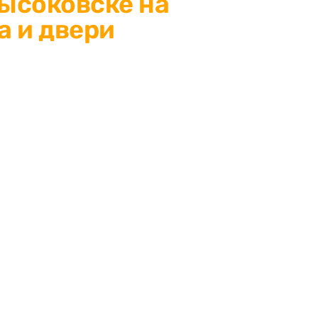
Высоковске на
а и двери
 Высоковске: защитите
енное решение для окон и
роизводство,
чества.
ЬТАЦИЯ