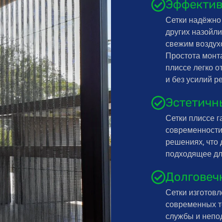
Эффектив
Сетки надёжно 
других назойл
свежим воздухо
Простота монта
плиссе легко 
и без усилий р
Эстетичн
Сетки плиссе г
современности
решениях, что
подходящее дл
Долговеч
Сетки изготов
современных те
службы и непо