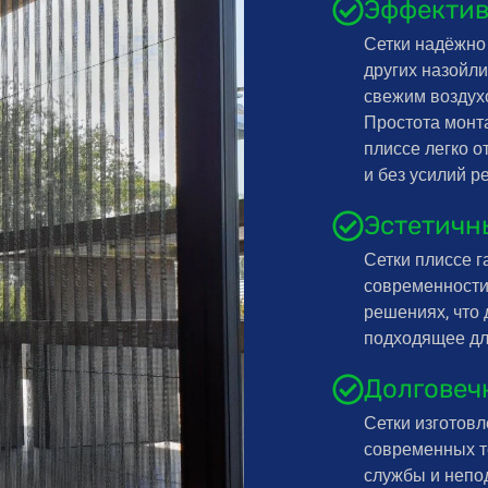
Эффектив
Сетки надёжно 
других назойл
свежим воздухо
Простота монта
плиссе легко 
и без усилий р
Эстетичн
Сетки плиссе г
современности
решениях, что
подходящее дл
Долговеч
Сетки изготов
современных те
службы и непо