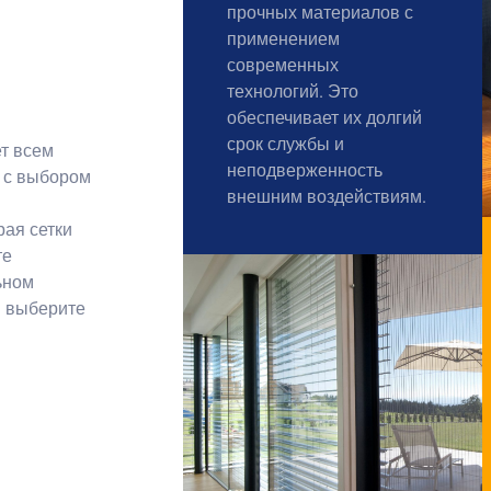
прочных материалов с
применением
современных
технологий. Это
обеспечивает их долгий
срок службы и
т всем
неподверженность
м с выбором
внешним воздействиям.
рая сетки
те
ьном
— выберите