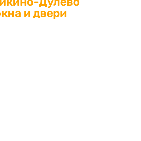
Ликино-Дулёво
кна и двери
 Ликино-Дулёво: защитите
енное решение для окон и
роизводство,
чества.
ЬТАЦИЯ