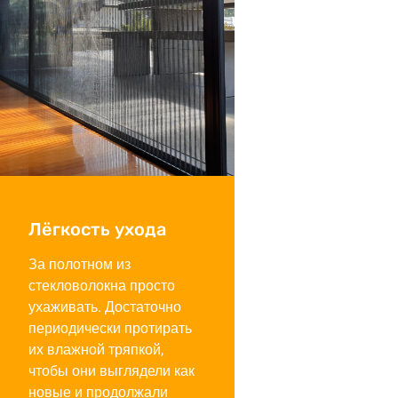
Лёгкость ухода
За полотном из
стекловолокна просто
ухаживать. Достаточно
периодически протирать
их влажной тряпкой,
чтобы они выглядели как
новые и продолжали