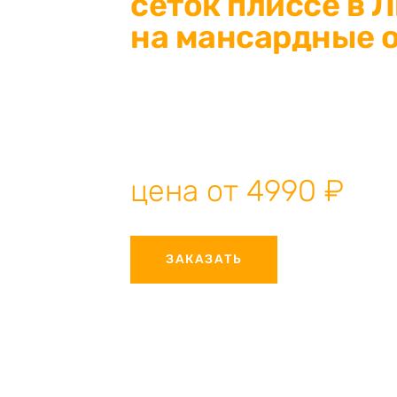
сеток плиссе в 
на мансардные о
Изготовление москитных сеток плиссе в
свой дом от насекомых и пыли! Соврем
дверей любых размеров. Собственное п
профессиональный монтаж, гарантия ка
цена от 4990 ₽
ЗАКАЗАТЬ
КОНСУЛ