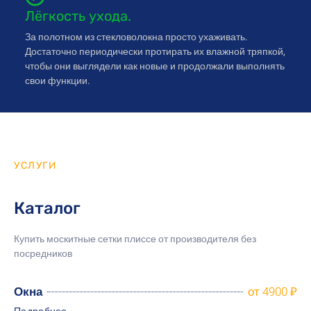
Лёгкость ухода.
За полотном из стекловолокна просто ухаживать.
Достаточно периодически протирать их влажной тряпкой,
чтобы они выглядели как новые и продолжали выполнять
свои функции.
УСЛУГИ
Каталог
Купить москитные сетки плиссе от производителя
без
посредников
Окна
от 4900 ₽