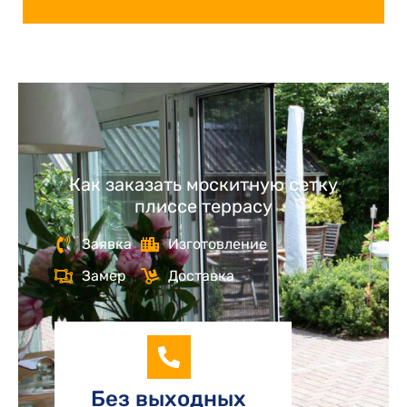
Как заказать москитную сетку
плиссе террасу
Заявка
Изготовление
Замер
Доставка
Без выходных