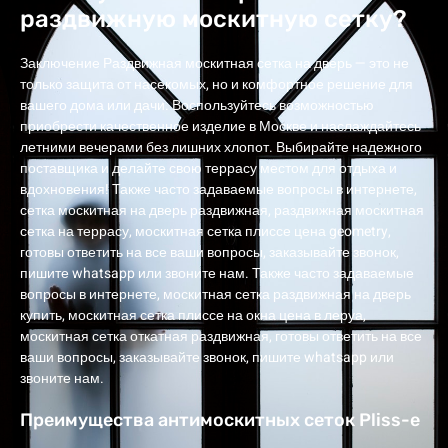
раздвижную москитную сетку?
Заключение Раздвижная москитная сетка на дверь — это не
только защита от насекомых, но и комфортное решение для
вашего дома или дачи. Воспользуйтесь возможностью
приобрести качественное изделие в Москве и наслаждайтесь
летними вечерами без лишних хлопот. Выбирайте надежного
поставщика и делайте свою террасу местом для отдыха и
вдохновения! Также часто задаваемые вопросы в интернете,
сетка москитная на дверь раздвижная, раздвижная москитная
сетка на террасу, москитная сетка плиссе цена geometry,
готовы ответить на все ваши вопросы, заказывайте звонок,
пишите whatsapp или звоните нам. Также часто задаваемые
вопросы в интернете, москитная сетка раздвижная на дверь
купить, москитная сетка плиссе на окна цена в леруа,
москитная сетка откатная раздвижная, готовы ответить на все
ваши вопросы, заказывайте звонок, пишите whatsapp или
звоните нам.
Преимущества антимоскитных сеток Pliss-e