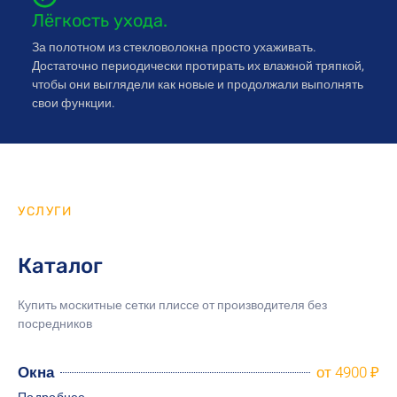
Лёгкость ухода.
За полотном из стекловолокна просто ухаживать.
Достаточно периодически протирать их влажной тряпкой,
чтобы они выглядели как новые и продолжали выполнять
свои функции.
УСЛУГИ
Каталог
Купить москитные сетки плиссе от производителя
без
посредников
Окна
от 4900 ₽