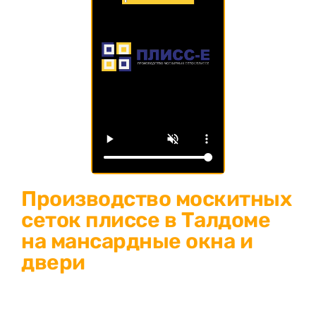
Производство москитных
сеток плиссе в Талдоме
на мансардные окна и
двери
Изготовление москитных сеток плиссе в Талдоме:
защитите свой дом от насекомых и пыли! Современное