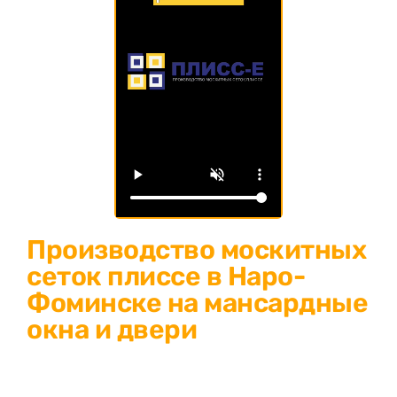
Производство москитных
сеток плиссе в Наро-
Фоминске на мансардные
окна и двери
Изготовление москитных сеток плиссе в Наро-Фоминске:
защитите свой дом от насекомых и пыли! Современное