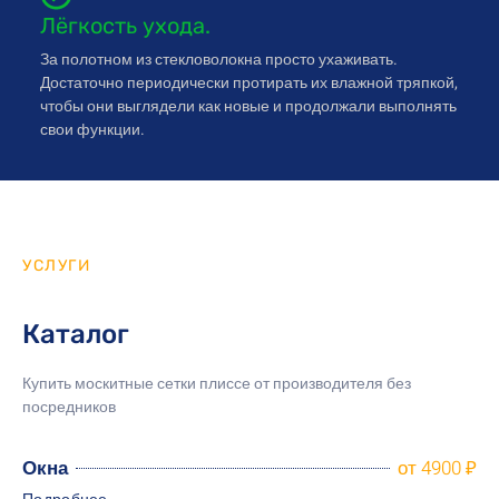
Лёгкость ухода.
За полотном из стекловолокна просто ухаживать.
Достаточно периодически протирать их влажной тряпкой,
чтобы они выглядели как новые и продолжали выполнять
свои функции.
УСЛУГИ
Каталог
Купить москитные сетки плиссе от производителя
без
посредников
Окна
от 4900 ₽