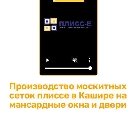
Производство москитных
сеток плиссе в Кашире на
мансардные окна и двери
Изготовление москитных сеток плиссе в Кашире: защитите
свой дом от насекомых и пыли! Современное решение для
окон и дверей любых размеров. Собственное