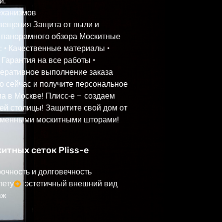
и:
еханизмов
вещения Защита от пыли и
 панорамного обзора Москитные
о: • Качественные материалы •
Гарантия на все работы •
еративное выполнение заказа
о сейчас и получите персональное
а в Москве! Плисс-е – создаем
ей столицы! Защитите свой дом от
ременными москитными шторами!
тных сеток Pliss-e
рочность и долговечность
лету
эстетичный внешний вид
аж