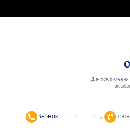
О
Для оформления з
заказо
Звонок
Косн