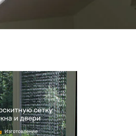
москитную сетку
окна и двери
Изготовление