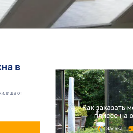
на в
 жилища от
Как заказать 
плиссе на 
Заявка