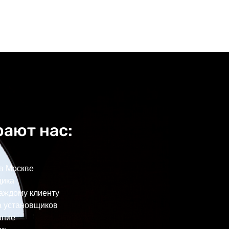
ают нас:
 в Москве
щика
каждому клиенту
а установщиков
ание