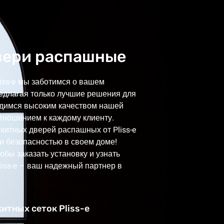
вери распашные
iss-e мы заботимся о вашем
редлагая только лучшие решения для
рдимся высоким качеством нашей
тношением к каждому клиенту.
китных дверей распашных от Pliss-e
и безопасностью в своем доме!
обы заказать установку и узнать
liss-e – ваш надежный партнер в
тных сеток Pliss-e