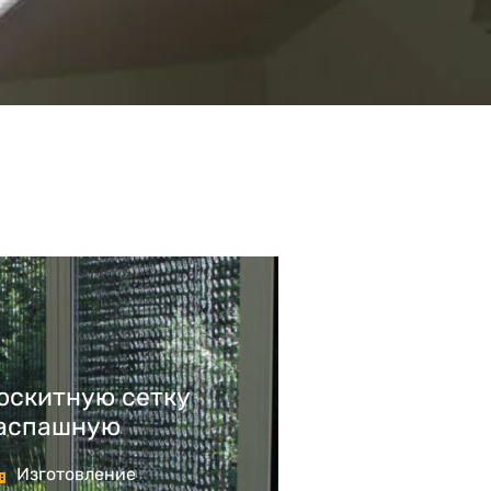
москитную сетку
распашную
Изготовление