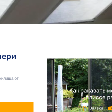
вери
 жилища от
Как заказать 
плиссе 
Заявка