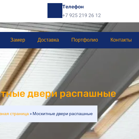
Телефон
+7 925 219 26 12
Замер
Доставка
Портфолио
Контакты
тные двери распашные
вная страница
»
Москитные двери распашные