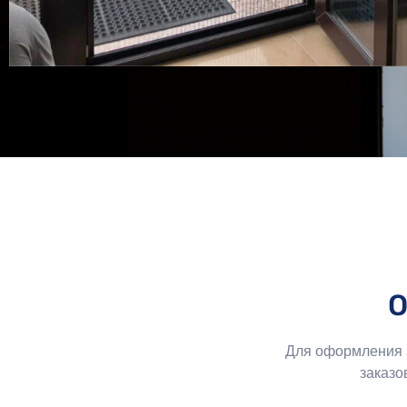
О
Для оформления з
заказо