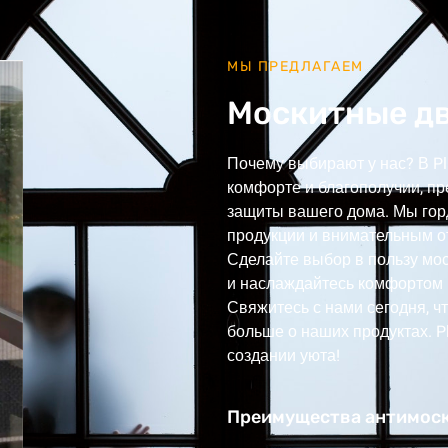
МЫ ПРЕДЛАГАЕМ
Москитные д
Почему выбирают у нас? В Pl
комфорте и благополучии, п
защиты вашего дома. Мы го
продукции и внимательным о
Сделайте выбор в пользу мос
и наслаждайтесь комфортом 
Свяжитесь с нами сегодня, чт
больше о наших продуктах. P
создании уюта!
Преимущества антимоски