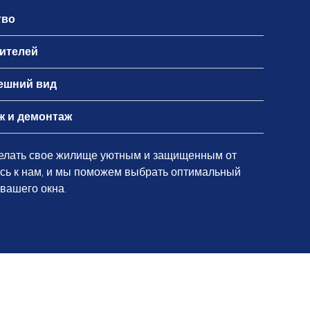
тво
дителей
ешний вид
ж и демонтаж
делать свое жилище уютным и защищенным от
сь к нам, и мы поможем выбрать оптимальный
вашего окна.