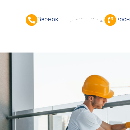
Звонок
Косн