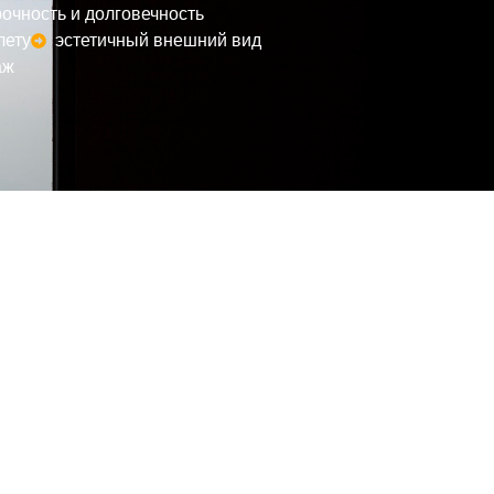
рочность и долговечность
лету
эстетичный внешний вид
аж